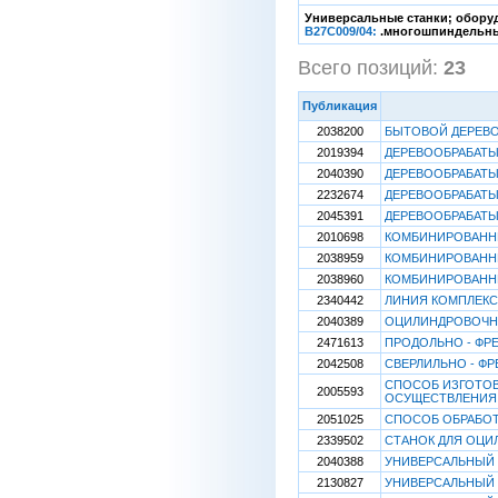
Универсальные станки; обору
B27C009/04:
.многошпиндельн
Всего позиций:
23
[
Публикация
2038200
БЫТОВОЙ ДЕРЕВ
2019394
ДЕРЕВООБРАБАТ
2040390
ДЕРЕВООБРАБАТ
2232674
ДЕРЕВООБРАБАТ
2045391
ДЕРЕВООБРАБАТЫ
2010698
КОМБИНИРОВАНН
2038959
КОМБИНИРОВАНН
2038960
КОМБИНИРОВАНН
2340442
ЛИНИЯ КОМПЛЕКС
2040389
ОЦИЛИНДРОВОЧНЫ
2471613
ПРОДОЛЬНО - ФР
2042508
СВЕРЛИЛЬНО - Ф
СПОСОБ ИЗГОТОВ
2005593
ОСУЩЕСТВЛЕНИЯ
2051025
СПОСОБ ОБРАБОТ
2339502
СТАНОК ДЛЯ ОЦИ
2040388
УНИВЕРСАЛЬНЫЙ
2130827
УНИВЕРСАЛЬНЫЙ