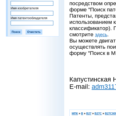
посредством опре
Имя изобретателя
форме "Поиск пат
Патенты, предста
Имя патентообладателя
использованием 
классификатор).
смотрите
.
здесь
Вы можете двигат
осуществлять пои
форму "Поиск в М
Капустинская Н
E-mail:
adm311
МПК
»
B
»
B27
»
B27C
»
B27C009