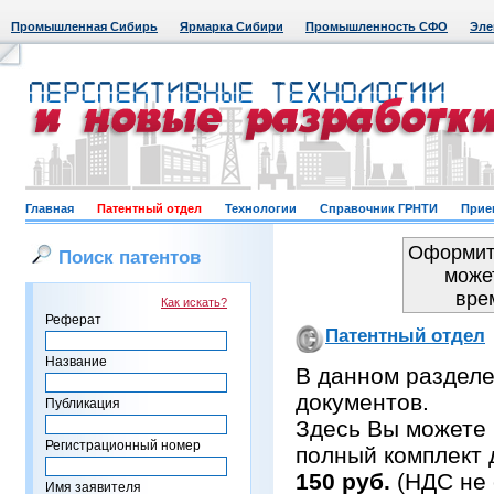
Промышленная Сибирь
Ярмарка Сибири
Промышленность СФО
Эле
Главная
Патентный отдел
Технологии
Справочник ГРНТИ
Прие
Оформить
Поиск патентов
може
вре
Как искать?
Реферат
Патентный отдел
Название
В данном раздел
документов.
Публикация
Здесь Вы можете 
Регистрационный номер
полный комплект 
150 руб.
(НДС не 
Имя заявителя