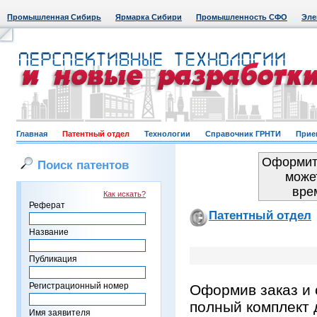
Промышленная Сибирь
Ярмарка Сибири
Промышленность СФО
Эле
Главная
Патентный отдел
Технологии
Справочник ГРНТИ
Прие
Оформить
Поиск патентов
може
вре
Как искать?
Реферат
Патентный отдел
Название
Публикация
Регистрационный номер
Оформив заказ и 
полный комплект 
Имя заявителя