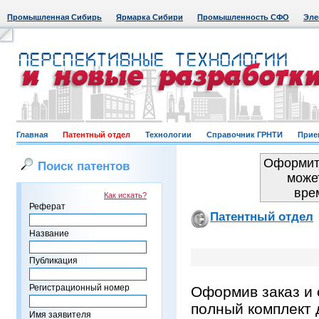
Промышленная Сибирь
Ярмарка Сибири
Промышленность СФО
Эле
Главная
Патентный отдел
Технологии
Справочник ГРНТИ
Прие
Оформить
Поиск патентов
може
вре
Как искать?
Реферат
Патентный отдел
Название
Публикация
Регистрационный номер
Оформив заказ и 
полный комплект 
Имя заявителя