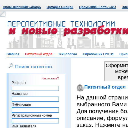
Промышленная Сибирь
Ярмарка Сибири
Промышленность СФО
Эле
Главная
Патентный отдел
Технологии
Справочник ГРНТИ
Прие
Оформить
Поиск патентов
може
вре
Как искать?
Реферат
Патентный отдел
Название
На данной страни
выбранного Вами
Публикация
Для получения бо
Регистрационный номер
описание, формул
заказ. Нажмите н
Имя заявителя