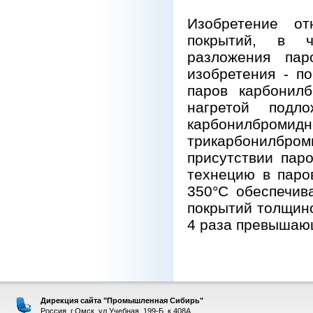
Изобретение от
покрытий, в ч
разложения пар
изобретения - п
паров карбонил
нагретой подл
карбонилбр
трикарбонилбр
присутствии пар
технецию в паро
350°С обеспечив
покрытий толщиной
4 раза превышающ
Дирекция сайта "Промышленная Сибирь"
Россия, г.Омск, ул.Учебная, 199-Б, к.408А