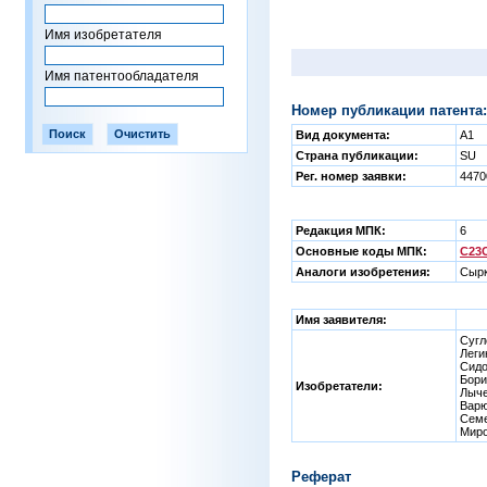
Имя изобретателя
Имя патентообладателя
Номер публикации патента:
Вид документа:
A1
Страна публикации:
SU
Рег. номер заявки:
447
Редакция МПК:
6
Основные коды МПК:
C23C
Аналоги изобретения:
Сырк
Имя заявителя:
Сугл
Леги
Сидо
Бори
Изобретатели:
Лыче
Варю
Семе
Мир
Реферат