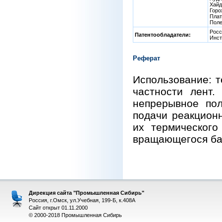
Хайд
Горо
Плат
Поле
Росс
Патентообладатели:
Инст
Реферат
Использование: т
частности лент.
непрерывное пол
подачи реакционн
их термического
вращающегося ба
Дирекция сайта "Промышленная Сибирь"
Россия, г.Омск, ул.Учебная, 199-Б, к.408А
Сайт открыт 01.11.2000
© 2000-2018 Промышленная Сибирь