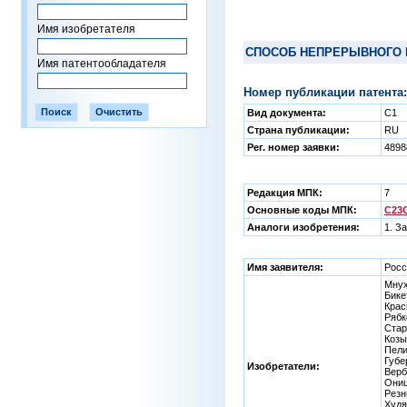
Имя изобретателя
СПОСОБ НЕПРЕРЫВНОГО 
Имя патентообладателя
Номер публикации патента:
Вид документа:
C1
Страна публикации:
RU
Рег. номер заявки:
4898
Редакция МПК:
7
Основные коды МПК:
C23C
Аналоги изобретения:
1. З
Имя заявителя:
Росс
Мнух
Бике
Крас
Рябк
Стар
Козы
Пели
Губе
Изобретатели:
Верб
Онищ
Резн
Худя