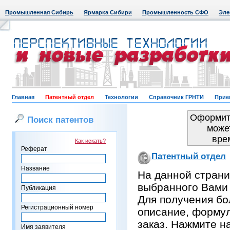
Промышленная Сибирь
Ярмарка Сибири
Промышленность СФО
Эле
Главная
Патентный отдел
Технологии
Справочник ГРНТИ
Прие
Оформить
Поиск патентов
може
вре
Как искать?
Реферат
Патентный отдел
Название
На данной страни
выбранного Вами
Публикация
Для получения бо
Регистрационный номер
описание, формул
заказ. Нажмите н
Имя заявителя