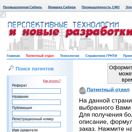
Промышленная Сибирь
Ярмарка Сибири
Промышленность СФО
Эле
Главная
Патентный отдел
Технологии
Справочник ГРНТИ
Прие
Оформить
Поиск патентов
може
вре
Как искать?
Реферат
Патентный отдел
Название
На данной страни
выбранного Вами
Публикация
Для получения бо
Регистрационный номер
описание, формул
заказ. Нажмите н
Имя заявителя