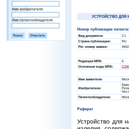
Имя изобретателя
УСТРОЙСТВО ДЛЯ
Имя патентообладателя
Номер публикации патента:
Вид документа:
C1
Страна публикации:
RU
Рег. номер заявки:
940
Редакция МПК:
6
Основные коды МПК:
C23C
Имя заявителя:
Моск
Ерми
Изобретатели:
Рупа
Нест
Патентообладатели:
Моск
Реферат
Устройство для 
изделия, содержа