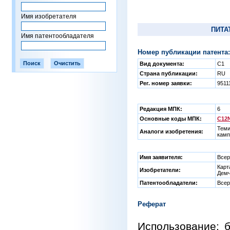
Имя изобретателя
ПИТА
Имя патентообладателя
Номер публикации патента:
Вид документа:
C1
Страна публикации:
RU
Рег. номер заявки:
9511
Редакция МПК:
6
Основные коды МПК:
C12N
Теми
Аналоги изобретения:
камп
Имя заявителя:
Всер
Карт
Изобретатели:
Демч
Патентообладатели:
Всер
Реферат
Использование: 