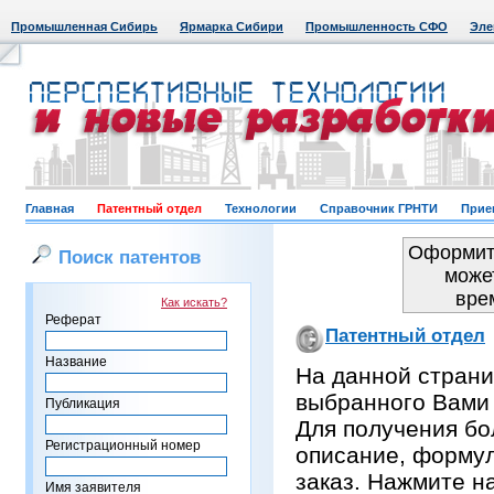
Промышленная Сибирь
Ярмарка Сибири
Промышленность СФО
Эле
Главная
Патентный отдел
Технологии
Справочник ГРНТИ
Прие
Оформить
Поиск патентов
може
вре
Как искать?
Реферат
Патентный отдел
Название
На данной страни
выбранного Вами
Публикация
Для получения бо
Регистрационный номер
описание, формул
заказ. Нажмите н
Имя заявителя