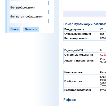
Имя изобретателя
Имя патентообладателя
Номер публикации патента:
Вид документа:
C1
Страна публикации:
RU
Рег. номер заявки:
971
Редакция МПК:
6
Основные коды МПК:
C23C
Сове
Аналоги изобретения:
ЧИМЭ
Имя заявителя:
Ряза
Бори
Моос
Изобретатели:
Сырк
Уэль
Патентообладатели:
Ряза
Реферат