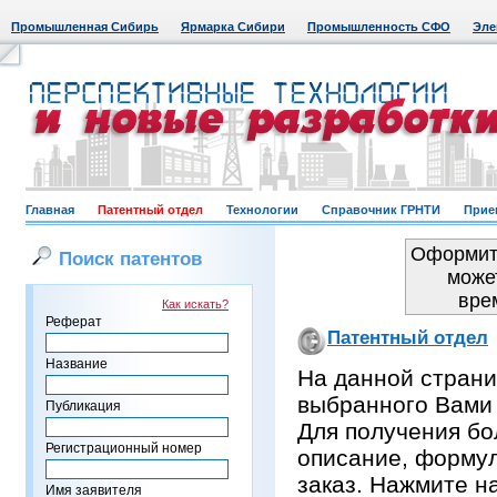
Промышленная Сибирь
Ярмарка Сибири
Промышленность СФО
Эле
Главная
Патентный отдел
Технологии
Справочник ГРНТИ
Прие
Оформить
Поиск патентов
може
вре
Как искать?
Реферат
Патентный отдел
Название
На данной страни
выбранного Вами
Публикация
Для получения бо
Регистрационный номер
описание, формул
заказ. Нажмите н
Имя заявителя