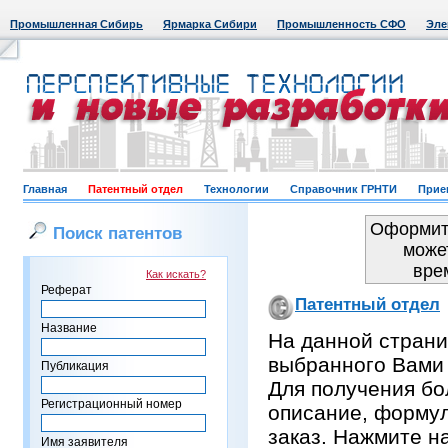
Промышленная Сибирь
Ярмарка Сибири
Промышленность СФО
Эле
Главная
Патентный отдел
Технологии
Справочник ГРНТИ
Прие
Оформить
Поиск патентов
може
вре
Как искать?
Реферат
Патентный отдел
Название
На данной страни
выбранного Вами
Публикация
Для получения бо
Регистрационный номер
описание, формул
заказ. Нажмите н
Имя заявителя