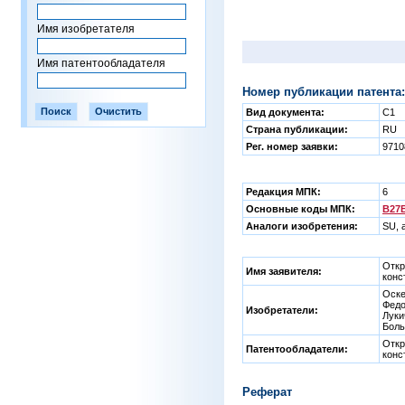
Имя изобретателя
Имя патентообладателя
Номер публикации патента:
Вид документа:
C1
Страна публикации:
RU
Рег. номер заявки:
971
Редакция МПК:
6
Основные коды МПК:
B27B
Аналоги изобретения:
SU, 
Откр
Имя заявителя:
конс
Оске
Федо
Изобретатели:
Луки
Боль
Откр
Патентообладатели:
конс
Реферат