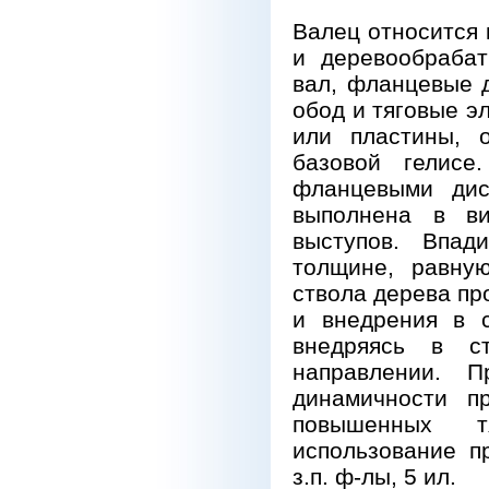
Валец относится
и деревообраба
вал, фланцевые 
обод и тяговые э
или пластины, 
базовой гелисе
фланцевыми дис
выполнена в ви
выступов. Впад
толщине, равну
ствола дерева пр
и внедрения в с
внедряясь в с
направлении. П
динамичности п
повышенных тя
использование п
з.п. ф-лы, 5 ил.