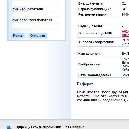
Вид документа:
C1
Имя изобретателя
Страна публикации:
RU
Рег. номер заявки:
9400
Имя патентообладателя
Редакция МПК:
7
A01N
Основные коды МПК:
A01N
DE 3
Аналоги изобретения:
GB 2
Имя заявителя:
БАЙЕ
Тома
Дет
Изобретатели:
Виль
Хейн
Патентообладатели:
БАЙЕ
Реферат
Описывается новое фунгицидно
метокси. Оно отличается тем
соединения I и соединения II, и
Дирекция сайта "Промышленная Сибирь"