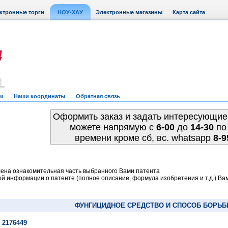
ктронные торги
НОУ-ХАУ
Электронные магазины
Карта сайта
м
Наши координаты
Обратная связь
Оформить заказ и задать интересующие
можете напрямую c
6-00
до
14-30
по
времени кроме сб, вс. whatsapp
8-9
ена ознакомительная часть выбранного Вами патента
й информации о патенте (полное описание, формула изобретения и т.д.) Ва
ФУНГИЦИДНОЕ СРЕДСТВО И СПОСОБ БОРЬБ
 2176449