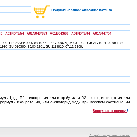
Получить полное описание патента
40
A01N043/54
A01N043/653
A01N043/66
A01N043/84
A01N047/04
1990. FR 2333440, 05.08.1977. ЕР 472996 А, 04.03.1992. GB 2171014, 20.08.1986.
.1998. SU 816390, 23.03.1981. SU 1113920, 07.12.1989.
ы I, где R1 - изопропил или втор.бутил и R2 - хлор, метил, этил или
1 формулы изобретения, или оксихлорид меди при весовом соотношении
Вернуться к списку
Разработка дизайна сайта: