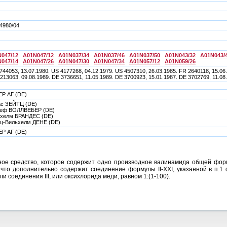
4980/04
047/12
A01N047/12
A01N037/34
A01N037/46
A01N037/50
A01N043/32
A01N043/
047/14
A01N047/26
A01N047/30
A01N047/34
A01N057/12
A01N059/26
744053, 13.07.1980. US 4177268, 04.12.1979. US 4507310, 26.03.1985. FR 2640118, 15.06.
213063, 09.08.1989. DE 3736651, 11.05.1989. DE 3700923, 15.01.1987. DE 3702769, 11.08
Р АГ (DE)
с ЗЕЙТЦ (DE)
леф ВОЛЛВЕБЕР (DE)
хелм БРАНДЕС (DE)
ц-Вильхелм ДЕНЕ (DE)
Р АГ (DE)
е средство, которое содержит одно производное валинамида общей формул
, что дополнительно содержит соединение формулы II-ХХI, указанной в п.
ли соединения III, или оксихлорида меди, равном 1:(1-100).