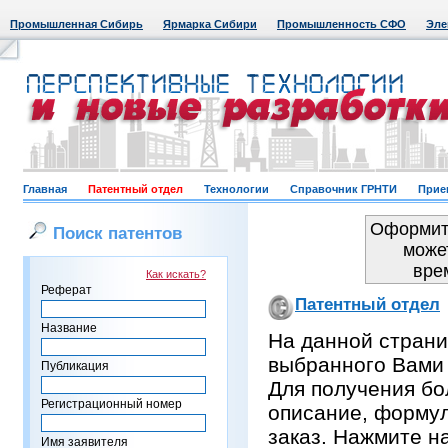
Промышленная Сибирь
Ярмарка Сибири
Промышленность СФО
Эле
Главная
Патентный отдел
Технологии
Справочник ГРНТИ
Прие
Оформить
Поиск патентов
може
вре
Как искать?
Реферат
Патентный отдел
Название
На данной страни
выбранного Вами
Публикация
Для получения бо
Регистрационный номер
описание, формул
заказ. Нажмите н
Имя заявителя