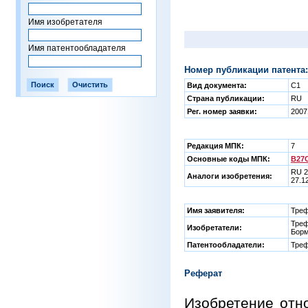
Имя изобретателя
Имя патентообладателя
Номер публикации патента:
Вид документа:
C1
Страна публикации:
RU
Рег. номер заявки:
2007
Редакция МПК:
7
Основные коды МПК:
B27C
RU 2
Аналоги изобретения:
27.1
Имя заявителя:
Треф
Треф
Изобретатели:
Борм
Патентообладатели:
Треф
Реферат
Изобретение отн