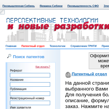
Промышленная Сибирь
Ярмарка Сибири
Промышленность СФО
Эле
Главная
Патентный отдел
Технологии
Справочник ГРНТИ
Прие
Оформить
Поиск патентов
може
вре
Как искать?
Реферат
Патентный отдел
Название
На данной страни
выбранного Вами
Публикация
Для получения бо
Регистрационный номер
описание, формул
заказ. Нажмите н
Имя заявителя