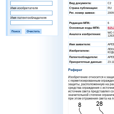
Вид документа:
C2
Имя изобретателя
Страна публикации:
RU
Рег. номер заявки:
2009
Имя патентообладателя
Редакция МПК:
6
Основные коды МПК:
B25J
WO 9
Аналоги изобретения:
1263
Имя заявителя:
АРЕ
ЛЕКУ
Изобретатели:
КУДЬ
Патентообладатели:
АРЕ
Приоритетные данные:
23.1
Реферат
Изобретение относится к защ
с герметизированным огражден
защиты, расположенную на рас
средства ограждения с источн
источник света представлял с
значительной степени огранич
при этом отражения света на п