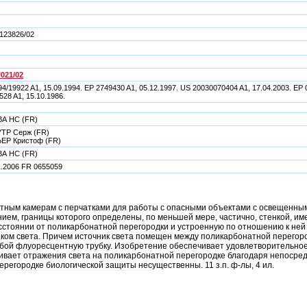
123826/02
021/02
4/19922 A1, 15.09.1994. EP 2749430 A1, 05.12.1997. US 20030070404 A1, 17.04.2003. EP 
528 A1, 15.10.1986.
ВА НС (FR)
ТР Серж (FR)
ЕР Кристоф (FR)
ВА НС (FR)
1.2006 FR 0655059
итным камерам с перчатками для работы с опасными объектами с освещенн
ием, границы которого определены, по меньшей мере, частично, стенкой, и
стоянии от поликарбонатной перегородки и устроенную по отношению к ней
иком света. Причем источник света помещен между поликарбонатной перегор
обой флуоресцентную трубку. Изобретение обеспечивает удовлетворительное
ивает отражения света на поликарбонатной перегородке благодаря непосред
ерегородке биологической защиты несущественны. 11 з.п. ф-лы, 4 ил.