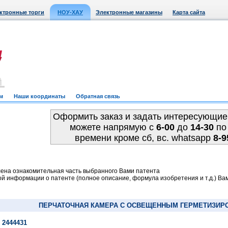
ктронные торги
НОУ-ХАУ
Электронные магазины
Карта сайта
м
Наши координаты
Обратная связь
Оформить заказ и задать интересующие
можете напрямую c
6-00
до
14-30
по
времени кроме сб, вс. whatsapp
8-9
ена ознакомительная часть выбранного Вами патента
й информации о патенте (полное описание, формула изобретения и т.д.) Ва
ПЕРЧАТОЧНАЯ КАМЕРА С ОСВЕЩЕННЫМ ГЕРМЕТИЗИР
 2444431