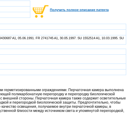
Получить полное описание патента
0430687 A1, 05.06.1991. FR 2741745 A1, 30.05.1997. SU 1552514 A1, 10.03.1995. SU
ыми герметизированными ограждениями. Перчаточная камера выполнена
меющей поликарбонатную перегородку и перегородку биологической
 с внешней стороны. Перчаточная камера также содержит осветительные
одкой и перегородкой биологической защиты. Предпочтительно, чтобы
 качество освещения, получаемое внутри перчаточной камеры, в
ственной близости между источником света и упомянутой перегородкой,