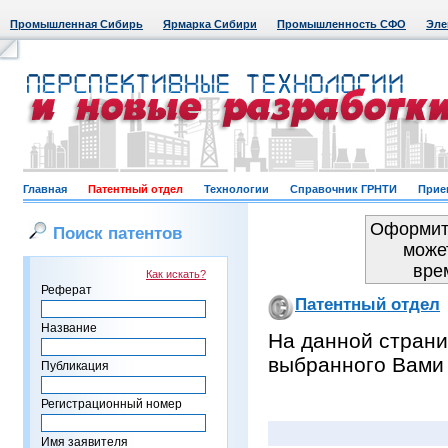
Промышленная Сибирь
Ярмарка Сибири
Промышленность СФО
Эле
Главная
Патентный отдел
Технологии
Справочник ГРНТИ
Прие
Оформить
Поиск патентов
може
вре
Как искать?
Реферат
Патентный отдел
Название
На данной страни
выбранного Вами
Публикация
Регистрационный номер
Имя заявителя