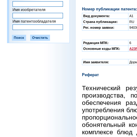
Номер публикации патента:
Имя изобретателя
Вид документа:
A1
Имя патентообладателя
Страна публикации:
RU
Рег. номер заявки:
940
Редакция МПК:
6
Основные коды МПК:
A23P
Имя заявителя:
Дорм
Реферат
Технический рез
производства, п
обеспечения раз
употребления блю
пропорционально
обонятельный ко
комплексе блюд 