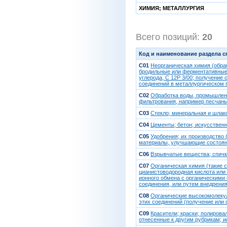
ХИМИЯ; МЕТАЛЛУРГИЯ
Всего позиций:
20
[
Код и наименование раздела 
C01
Неорганическая химия (обра
бродильные или ферментативные 
углерода, C 12P 3/00; получение
соединений в металлургическом п
C02
Обработка воды, промышленн
фильтрования, например песчаны
C03
Стекло; минеральная и шлак
C04
Цементы; бетон; искусственн
C05
Удобрения; их производство 
материалы, улучшающие состояни
C06
Взрывчатые вещества; спич
C07
Органическая химия (такие с
цианистоводородная кислота или 
ионного обмена с органическим
соединения, или путем внедрения
C08
Органические высокомолекул
этих соединений (получение или 
C09
Красители; краски; полиров
отнесенные к другим рубрикам; и