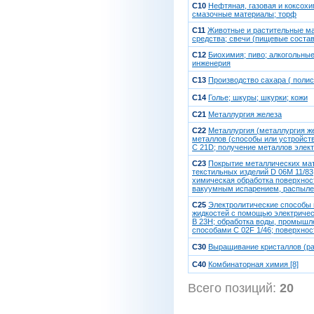
C10
Нефтяная, газовая и коксох
смазочные материалы; торф
C11
Животные и растительные ма
средства; свечи (пищевые состав
C12
Биохимия; пиво; алкогольные
инженерия
C13
Производство сахара ( полис
C14
Голье; шкуры; шкурки; кожи
C21
Металлургия железа
C22
Металлургия (металлургия же
металлов (способы или устройст
C 21D; получение металлов элек
C23
Покрытие металлических мат
текстильных изделий D 06M 11/83
химическая обработка поверхнос
вакуумным испарением, распылен
C25
Электролитические способы и
жидкостей с помощью электричес
B 23H; обработка воды, промышл
способами C 02F 1/46; поверхнос
C30
Выращивание кристаллов (ра
C40
Комбинаторная химия [8]
Всего позиций:
20
[