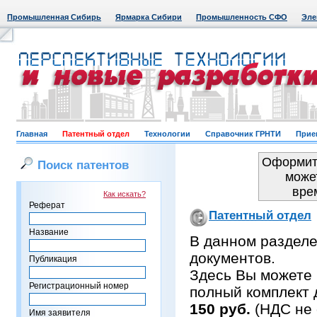
Промышленная Сибирь
Ярмарка Сибири
Промышленность СФО
Эле
Главная
Патентный отдел
Технологии
Справочник ГРНТИ
Прие
Оформить
Поиск патентов
може
вре
Как искать?
Реферат
Патентный отдел
Название
В данном раздел
документов.
Публикация
Здесь Вы можете 
Регистрационный номер
полный комплект 
150 руб.
(НДС не 
Имя заявителя