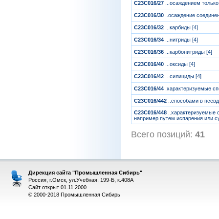
C23C016/27
...осаждением только
C23C016/30
..осаждение соединен
C23C016/32
...карбиды [4]
C23C016/34
...нитриды [4]
C23C016/36
...карбонитриды [4]
C23C016/40
...оксиды [4]
C23C016/42
...силициды [4]
C23C016/44
.характеризуемые сп
C23C016/442
..способами в псев
C23C016/448
..характеризуемые 
например путем испарения или с
Всего позиций:
41
[
Дирекция сайта "Промышленная Сибирь"
Россия, г.Омск, ул.Учебная, 199-Б, к.408А
Сайт открыт 01.11.2000
© 2000-2018 Промышленная Сибирь