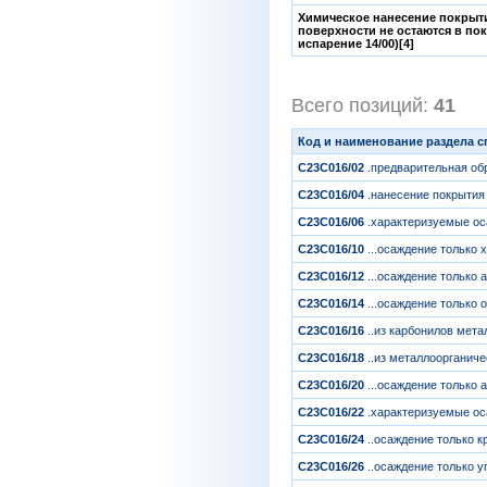
Химическое нанесение покрыти
поверхности не остаются в по
испарение 14/00)[4]
Всего позиций:
41
[
Код и наименование раздела 
C23C016/02
.предварительная об
C23C016/04
.нанесение покрытия
C23C016/06
.характеризуемые ос
C23C016/10
...осаждение только х
C23C016/12
...осаждение только 
C23C016/14
...осаждение только о
C23C016/16
..из карбонилов метал
C23C016/18
..из металлоорганиче
C23C016/20
...осаждение только 
C23C016/22
.характеризуемые ос
C23C016/24
..осаждение только к
C23C016/26
..осаждение только уг