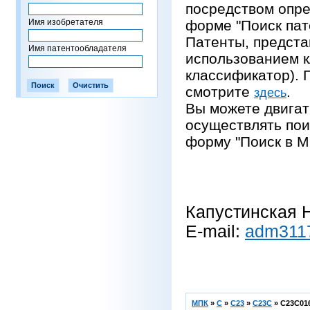
посредством опре
Имя изобретателя
форме "Поиск пат
Патенты, предста
Имя патентообладателя
использованием 
классификатор).
смотрите
.
здесь
Вы можете двигат
осуществлять пои
форму "Поиск в М
Капустинская Н
E-mail:
adm311
МПК
»
C
»
C23
»
C23C
»
C23C016