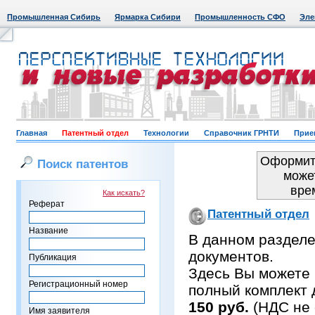
Промышленная Сибирь
Ярмарка Сибири
Промышленность СФО
Эле
Главная
Патентный отдел
Технологии
Справочник ГРНТИ
Прие
Оформить
Поиск патентов
може
вре
Как искать?
Реферат
Патентный отдел
Название
В данном раздел
документов.
Публикация
Здесь Вы можете 
Регистрационный номер
полный комплект 
150 руб.
(НДС не 
Имя заявителя